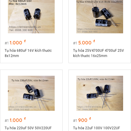
₫
₫
1.000
5.000
1
1
Tụ hóa 680uF 16V kích thước
Tụ hóa 25V4700UF 4700uF 25V
8x12mm
kích thước 16x25mm
₫
₫
1.000
900
1
1
Tụ hóa 220uF 50V 50V220UF
Tụ hóa 22uF 100V 100V22UF