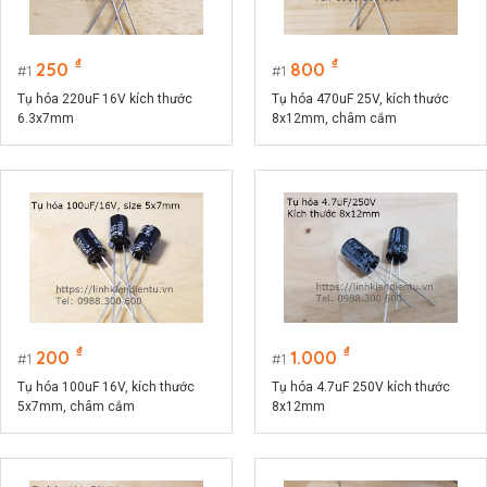
₫
₫
250
800
1
1
Tụ hóa 220uF 16V kích thước
Tụ hóa 470uF 25V, kích thước
6.3x7mm
8x12mm, châm cắm
₫
₫
200
1.000
1
1
Tụ hóa 100uF 16V, kích thước
Tụ hóa 4.7uF 250V kích thước
5x7mm, châm cắm
8x12mm