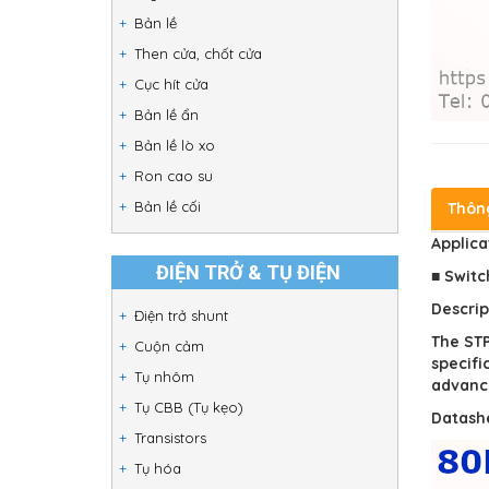
Bản lề
Then cửa, chốt cửa
Cục hít cửa
Bản lề ẩn
Bản lề lò xo
Ron cao su
Bản lề cối
Thôn
Applica
ĐIỆN TRỞ & TỤ ĐIỆN
■ Switc
Descrip
Điện trở shunt
The STP
Cuộn cảm
specifi
Tụ nhôm
advance
Tụ CBB (Tụ kẹo)
Datash
Transistors
Tụ hóa