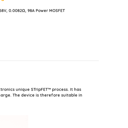
0
68V, 0.0082Ω, 98A Power MOSFET
ronics unique STripFET™ process. It has
rge. The device is therefore suitable in