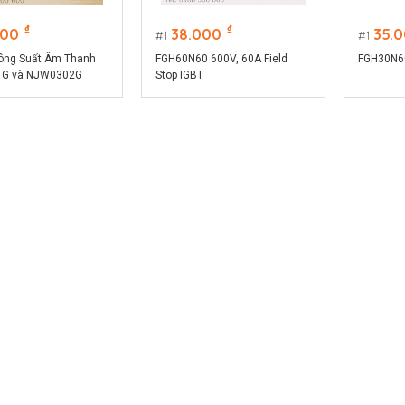
₫
₫
000
38.000
35.
1
1
ông Suất Âm Thanh
FGH60N60 600V, 60A Field
FGH30N60
G và NJW0302G
Stop IGBT