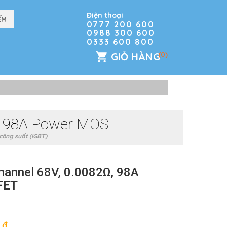
Điện thoại
0777 200 600
0988 300 600
0333 600 800
GIỎ HÀNG
(0)
Ω, 98A Power MOSFET
 công suất (IGBT)
annel 68V, 0.0082Ω, 98A
FET
đ