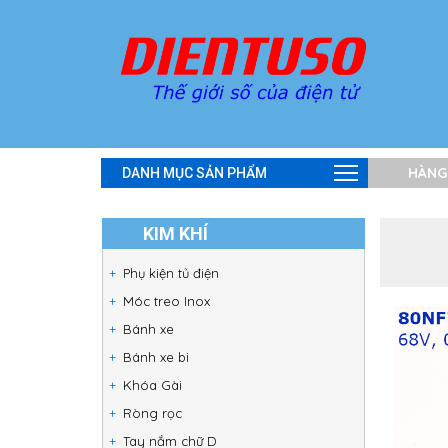
HÀNG
DANH MỤC SẢN PHẨM
KIM KHÍ
Phụ kiện tủ điện
Móc treo Inox
Bánh xe
Bánh xe bi
Khóa Gài
Ròng rọc
Tay nắm chữ D