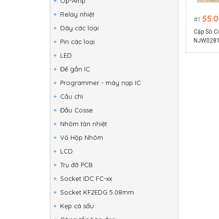
Op-Amp
Relay nhiệt
55.
1
Dây các loại
Cặp Sò C
NJW0281
Pin các loại
LED
Đế gắn IC
Programmer - máy nạp IC
Cầu chì
Đầu Cosse
Nhôm tản nhiệt
Vỏ Hộp Nhôm
LCD
Trụ đỡ PCB
Socket IDC FC-xx
Socket KF2EDG 5.08mm
Kẹp cá sấu