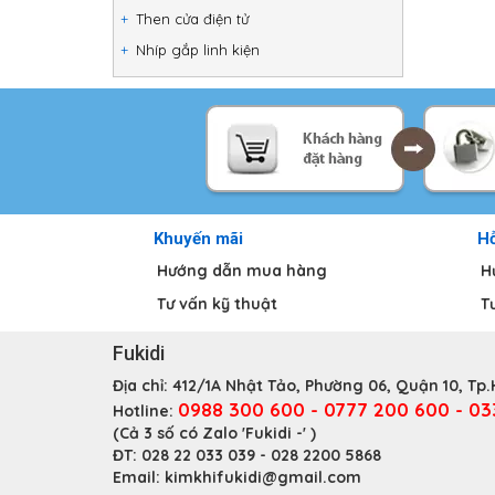
Then cửa điện tử
Nhíp gắp linh kiện
Khuyến mãi
Hỗ
Hướng dẫn mua hàng
H
Tư vấn kỹ thuật
T
Fukidi
Địa chỉ:
412/1A Nhật Tảo, Phường 06, Quận 10, Tp
0988 300 600 - 0777 200 600 - 0
Hotline:
(Cả 3 số có Zalo 'Fukidi -' )
ĐT:
028 22 033 039 - 028 2200 5868
Email:
kimkhifukidi@gmail.com