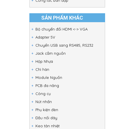
Công tắc bàn đạp
SẢN PHẨM KHÁC
Bộ chuyển đổi HDMI <-> VGA
Adapter 5V
Chuyển USB sang RS485, RS232
Jack cắm nguồn
Hộp Nhựa
Chì hàn
Module Nguồn
PCB đa năng
Công cụ
Nút nhấn
Phụ kiện đèn
Đầu nối dây
Keo tản nhiệt