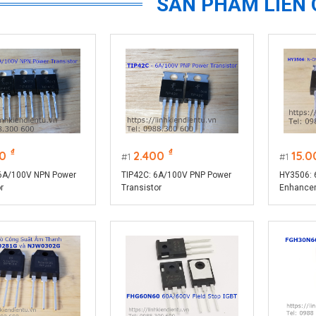
SẢN PHẨM LIÊN
₫
₫
0
2.400
15.0
1
1
 6A/100V NPN Power
TIP42C: 6A/100V PNP Power
HY3506: 
r
Transistor
Enhance