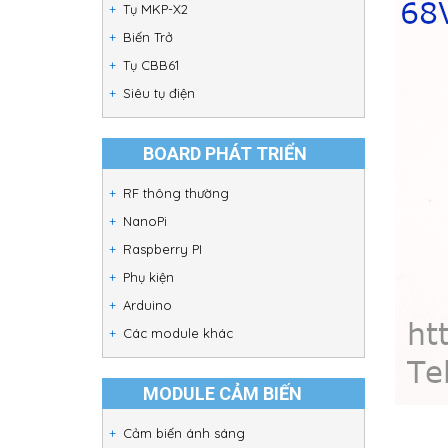
Tụ MKP-X2
Biến Trở
Tụ CBB61
Siêu tụ điện
BOARD PHÁT TRIỂN
RF thông thường
NanoPi
Raspberry PI
Phụ kiện
Arduino
Các module khác
MODULE CẢM BIẾN
Cảm biến ánh sáng