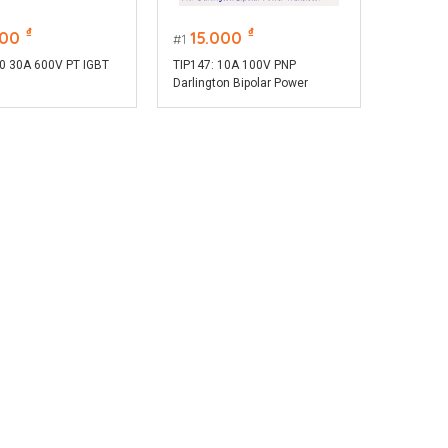
₫
₫
000
15.000
1
 30A 600V PT IGBT
TIP147: 10A 100V PNP
Darlington Bipolar Power
Transistor