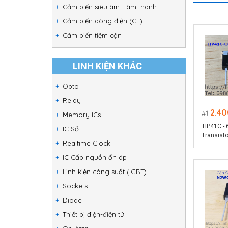
Cảm biến siêu âm - âm thanh
Cảm biến dòng điện (CT)
Cảm biến tiệm cận
LINH KIỆN KHÁC
Opto
Relay
2.40
1
Memory ICs
TIP41C -
IC Số
Transisto
Realtime Clock
IC Cấp nguồn ổn áp
Linh kiện công suất (IGBT)
Sockets
Diode
Thiết bị điện-điện tử