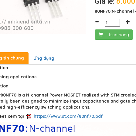
Giá lẻ:
8.00
80NF70:N-channel 
Mua hàng
g tin chung
Ứng dụng
tion
hing applications
tion
80NF70 is a N-channel Power MOSFET realized with STMicroelect
cally been designed to minimize input capacitance and gate cha
d high-efficiency switching applications.
eet xem tại
https://www.st.com/80nf70.pdf