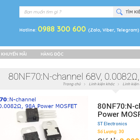
0988 300 600
Hotline:
(Zalo, Viber, Telegram)
 KHUYẾN MÃI
HÀNG ĐỘC
80NF70:N-channel 68V, 0.0082
Trang chủ
Linh kiện khác
Linh kiện
80NF70:N-ch
Power MOS
ST Electronics
Số Lượng: 30