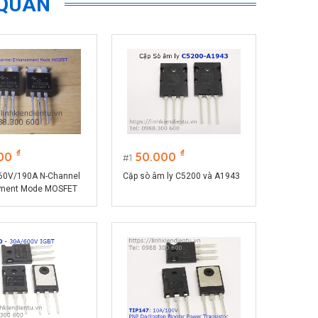
 QUAN
₫
₫
00
50.000
1
60V/190A N-Channel
Cặp sò âm ly C5200 và A1943
ment Mode MOSFET